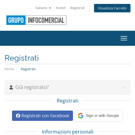
Italiano
Accedi
Registrati
Visualizza Carrello
Attiv
Registrati
Home
Registrati
Già registrato?
Registrati
Registrati con Facebook
Sign in with Google
Informazioni personali