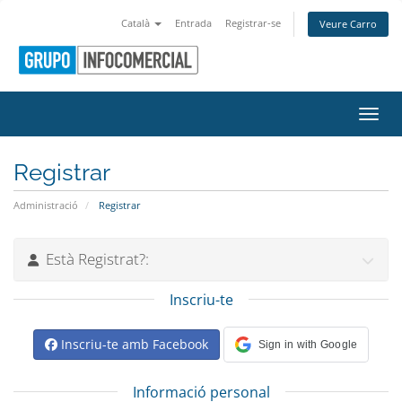
Català
Entrada
Registrar-se
Veure Carro
Canvi
Registrar
Administració
Registrar
Està Registrat?:
Inscriu-te
Inscriu-te amb Facebook
Sign in with Google
Informació personal