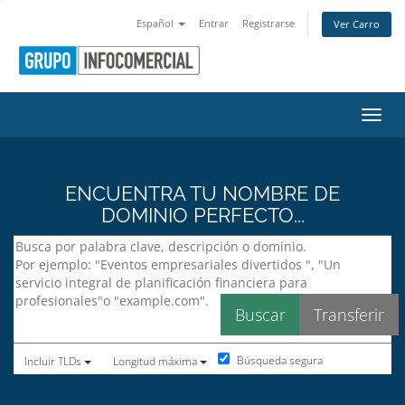
Español
Entrar
Registrarse
Ver Carro
Activ
ENCUENTRA TU NOMBRE DE
DOMINIO PERFECTO...
Búsqueda segura
Incluir TLDs
Longitud máxima